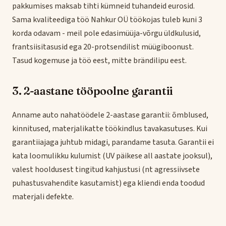
pakkumises maksab tihti kümneid tuhandeid eurosid.
Sama kvaliteediga töö Nahkur OÜ töökojas tuleb kuni 3
korda odavam - meil pole edasimüüja-võrgu üldkulusid,
frantsiisitasusid ega 20-protsendilist müügiboonust.
Tasud kogemuse ja töö eest, mitte brändilipu eest.
3. 2-aastane tööpoolne garantii
Anname auto nahatöödele 2-aastase garantii: õmblused,
kinnitused, materjalikatte töökindlus tavakasutuses. Kui
garantiiajaga juhtub midagi, parandame tasuta. Garantii ei
kata loomulikku kulumist (UV päikese all aastate jooksul),
valest hooldusest tingitud kahjustusi (nt agressiivsete
puhastusvahendite kasutamist) ega kliendi enda toodud
materjali defekte.