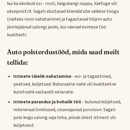
kui ka üksikuid osi - rooli, käigukangi nuppu, käetuge või
uksepolstrit. Sageli alustavad kliendid ühe väikese tööga
(näiteks rooli nahatamine) ja tagastavad hiljem auto
järelejäänud salongi jaoks, kui näevad esimese töö
kvaliteeti.
Auto polsterdustööd, mida saad meilt
tellida:
Istmete täielik nahatamine
- esi- ja tagaistmed,
peatoed, küljetoed. Naturaalne nahk või kvaliteetne
kunstnahk vastavalt eelarvele.
Istmete parandus ja kohalik töö
- kulunud küljetoed,
rebenenud õmblused, sissevajunud poroloon. Sageli
pole kogu salong vaja teha, piisab ühest istmest või
küljetoest.