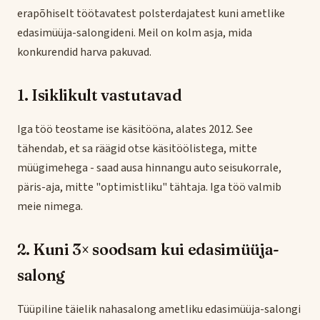
erapõhiselt töötavatest polsterdajatest kuni ametlike
edasimüüja-salongideni. Meil on kolm asja, mida
konkurendid harva pakuvad.
1. Isiklikult vastutavad
Iga töö teostame ise käsitööna, alates 2012. See
tähendab, et sa räägid otse käsitöölistega, mitte
müügimehega - saad ausa hinnangu auto seisukorrale,
päris-aja, mitte "optimistliku" tähtaja. Iga töö valmib
meie nimega.
2. Kuni 3× soodsam kui edasimüüja-
salong
Tüüpiline täielik nahasalong ametliku edasimüüja-salongi