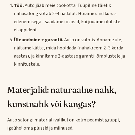
Töö.
Auto jääb meie töökotta. Tüüpiline täielik
nahasalong võtab 2–4 nädalat. Hoiame sind kursis
edenemisega - saadame fotosid, kui jõuame oluliste
etappideni.
Üleandmine + garantii.
Auto on valmis. Anname üle,
näitame kätte, mida hooldada (nahakreem 2–3 korda
aastas), ja kinnitame 2-aastase garantii õmblustele ja
kinnitustele.
Materjalid: naturaalne nahk,
kunstnahk või kangas?
Auto salongi materjali valikul on kolm peamist gruppi,
igaühel oma plussid ja miinused.