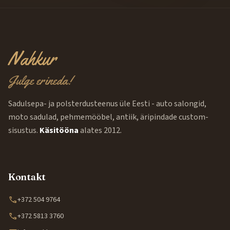
Nahkur
Julge erineda!
Sadulsepa- ja polsterdusteenus üle Eesti - auto salongid,
moto sadulad, pehmemööbel, antiik, äripindade custom-
sisustus.
Käsitööna
alates 2012.
Kontakt
call
+372 504 9764
call
+372 5813 3760