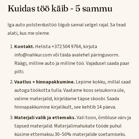
Kuidas töö käib - 5 sammu
Iga auto polsterdustöö liigub samal selgel rajal. Sa tead
alati, kus me oleme.
Kontakt.
Helista +372 504 9764, kirjuta
info@nahkur.com või täida avalehel päringuvorm.
Räägi, milline auto ja milline töö. Vajadusel saada paar
pilti.
Vaatlus + hinnapakkumine.
Lepime kokku, millal saad
autoga töökotta tulla. Vaatame koos seisukorra üle,
valime materjalid, kirjeldame täpse skoobi. Saada
hinnapakkumine kirjalikult, see kehtib 14 päeva.
Materjali valik ja ettemaks.
Vali toon, õmbluse värv ja
täpsed materjalid. Materjalimahukate tööde puhul
küsime ettemaksu 30–50% materjalide soetamiseks.