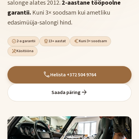
salonge alates 2012.
2-aastane tööpoolne
garantii.
Kuni 3× soodsam kui ametliku
edasimüüja-salongi hind.
verified
workspace_premium
euro_symbol
2-a garantii
13+ aastat
Kuni 3× soodsam
handyman
Käsitööna
call
Helista +372 504 9764
arrow_forward
Saada päring