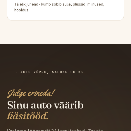
Täielik juhend - kumb sobib sulle, plussid, miinused,
hooldus.
- AUTO VÕRRU, SALONG UUEKS
Julge erineda!
Sinu auto väärib
käsitööd.