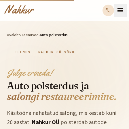
Hüppa sisu juurde
Nahkur
menu
call
Avaleht
›
Teenused
›
Auto polsterdus
TEENUS · NAHKUR OÜ VÕRU
Julge erineda!
Auto polsterdus ja
salongi restaureerimine.
Käsitööna nahatatud salong, mis kestab kuni
20 aastat.
Nahkur OÜ
polsterdab autode