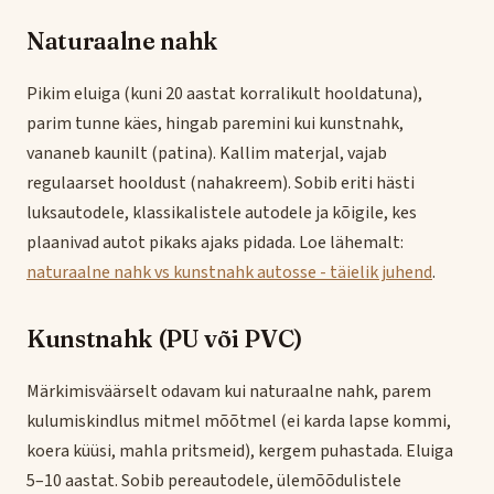
Naturaalne nahk
Pikim eluiga (kuni 20 aastat korralikult hooldatuna),
parim tunne käes, hingab paremini kui kunstnahk,
vananeb kaunilt (patina). Kallim materjal, vajab
regulaarset hooldust (nahakreem). Sobib eriti hästi
luksautodele, klassikalistele autodele ja kõigile, kes
plaanivad autot pikaks ajaks pidada. Loe lähemalt:
naturaalne nahk vs kunstnahk autosse - täielik juhend
.
Kunstnahk (PU või PVC)
Märkimisväärselt odavam kui naturaalne nahk, parem
kulumiskindlus mitmel mõõtmel (ei karda lapse kommi,
koera küüsi, mahla pritsmeid), kergem puhastada. Eluiga
5–10 aastat. Sobib pereautodele, ülemõõdulistele