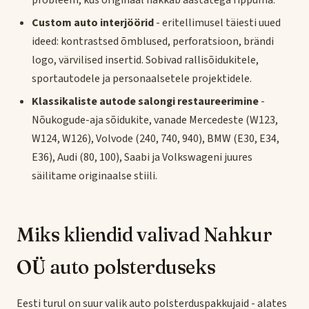
Custom auto interjöörid
- eritellimusel täiesti uued
ideed: kontrastsed õmblused, perforatsioon, brändi
logo, värvilised insertid. Sobivad rallisõidukitele,
sportautodele ja personaalsetele projektidele.
Klassikaliste autode salongi restaureerimine
-
Nõukogude-aja sõidukite, vanade Mercedeste (W123,
W124, W126), Volvode (240, 740, 940), BMW (E30, E34,
E36), Audi (80, 100), Saabi ja Volkswageni juures
säilitame originaalse stiili.
Miks kliendid valivad Nahkur
OÜ auto polsterduseks
Eesti turul on suur valik auto polsterduspakkujaid - alates