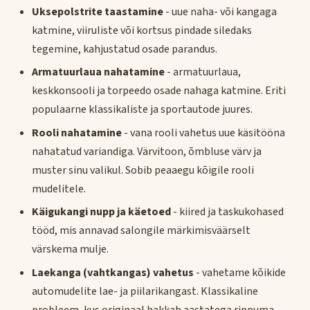
Uksepolstrite taastamine
- uue naha- või kangaga
katmine, viiruliste või kortsus pindade siledaks
tegemine, kahjustatud osade parandus.
Armatuurlaua nahatamine
- armatuurlaua,
keskkonsooli ja torpeedo osade nahaga katmine. Eriti
populaarne klassikaliste ja sportautode juures.
Rooli nahatamine
- vana rooli vahetus uue käsitööna
nahatatud variandiga. Värvitoon, õmbluse värv ja
muster sinu valikul. Sobib peaaegu kõigile rooli
mudelitele.
Käigukangi nupp ja käetoed
- kiired ja taskukohased
tööd, mis annavad salongile märkimisväärselt
värskema mulje.
Laekanga (vahtkangas) vahetus
- vahetame kõikide
automudelite lae- ja piilarikangast. Klassikaline
probleem, kus originaal hakkab aastatega rippuma.