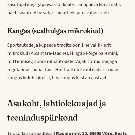
kasutajatele, igapäeva-sõidukile. Tänapäeva kunstnahk
näeb kvaliteetne välja - ainult ekspert vahet teeb.
Kangas (sealhulgas mikrokiud)
Sportautode ja kupeede traditsiooniline valik - eriti
mikrokiud (Alcantara-laadne). Hingab kõige paremini,
mittelibisev, sobib ralliautodele. Vajab tolmuimejaga
regulaarset puhastust. Hind sõltub kvaliteedist - odav
kangas kulub kiiresti, hea kangas kestab aastaid.
Asukoht, lahtiolekuajad ja
teeninduspiirkond
Töökoda asub aadressil
Räpina mnt 12, 65606 Võru, Eesti
.