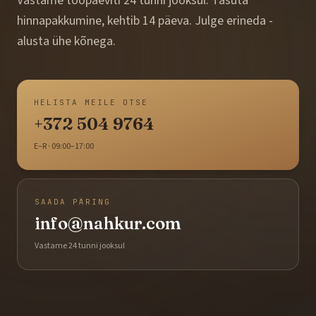
Vastame tööpäeviti 24 tunni jooksul. Tasuta
hinnapakkumine, kehtib 14 päeva. Julge erineda -
alusta ühe kõnega.
HELISTA MEILE OTSE
+372 504 9764
E–R · 09:00–17:00
SAADA PÄRING
info@nahkur.com
Vastame 24 tunni jooksul