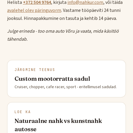
Helista
+372 504 9764
, kirjuta
info@nahkur.com
, või täida
avalehel olev päringuvorm
. Vastame tööpäeviti 24 tunni
jooksul. Hinnapakkumine on tasuta ja kehtib 14 päeva.
Julge erineda - too oma auto Võru ja vaata, mida käsitöö
tähendab.
JÄRGMINE TEENUS
Custom mootorratta sadul
Cruiser, chopper, cafe racer, sport - eritellimusel sadulad.
LOE KA
Naturaalne nahk vs kunstnahk
autosse