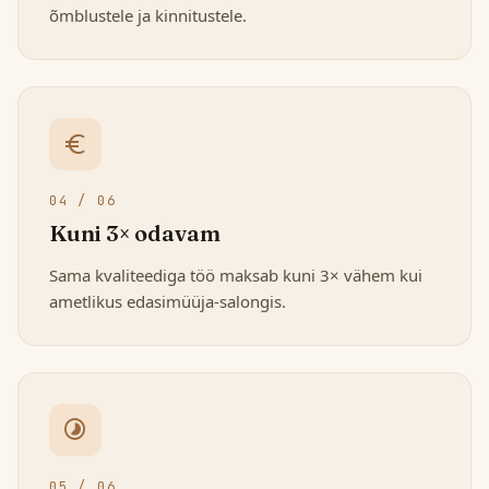
õmblustele ja kinnitustele.
euro_symbol
04 / 06
Kuni 3× odavam
Sama kvaliteediga töö maksab kuni 3× vähem kui
ametlikus edasimüüja-salongis.
timelapse
05 / 06