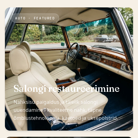
AUTO · FEATURED
Salongi restaureerimine
Nahksisu paigaldus ja täielik salongi
uuendamine - kvaliteetne nahk, täpne
õmblustehnoloogia, käetoed ja uksepolstrid.