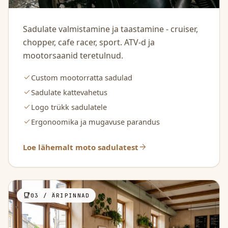
Sadulate valmistamine ja taastamine - cruiser,
chopper, cafe racer, sport. ATV-d ja
mootorsaanid teretulnud.
check
Custom mootorratta sadulad
check
Sadulate kattevahetus
check
Logo trükk sadulatele
check
Ergonoomika ja mugavuse parandus
arrow_forward
Loe lähemalt moto sadulatest
local_cafe
03 / ÄRIPINNAD