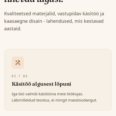
Kvaliteetsed materjalid, vastupidav käsitöö ja
kaasaegne disain - lahendused, mis kestavad
aastaid.
handyman
01 / 06
Käsitöö algusest lõpuni
Iga töö valmib käsitööna meie töökojas.
Läbimõeldud teostus, ei mingit masstoodangut.