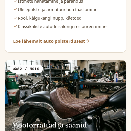
check
Istmete nahatamine ja parandus
check
Uksepolstri ja armatuurlaua taastamine
check
Rool, käigukangi nupp, käetoed
check
Klassikaliste autode salongi restaureerimine
arrow_forward
Loe lähemalt auto polsterdusest
two_wheeler
02 / MOTO
Mootorrattad ja saanid