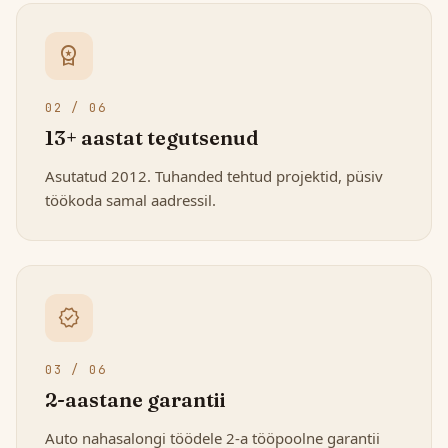
workspace_premium
02 / 06
13+ aastat tegutsenud
Asutatud 2012. Tuhanded tehtud projektid, püsiv
töökoda samal aadressil.
verified
03 / 06
2-aastane garantii
Auto nahasalongi töödele 2-a tööpoolne garantii