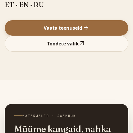
ET · EN · RU
arrow_forward
Vaata teenuseid
arrow_outward
Toodete valik
MATERJALID · JAEMÜÜK
Müüme kangaid, nahka