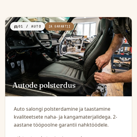
directions_car
01 / AUTO
2A GARANTII
Autode polsterdus
Auto salongi polsterdamine ja taastamine
kvaliteetsete naha- ja kangamaterjalidega. 2-
aastane tööpoolne garantii nahktöödele.