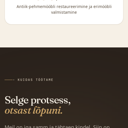
Antiik-pehmemööbli restaureerimine ja erimööbli
valmistamine
- KUIDAS TÖÖTAME
Selge protsess,
otsast lõpuni.
Meil on iga samm ja tähtaeg kindel. Siin on