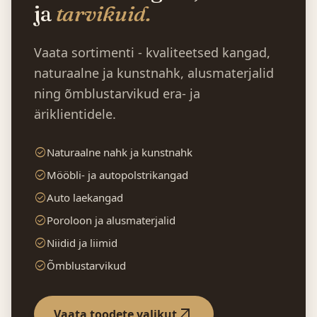
ja
tarvikuid.
Vaata sortimenti - kvaliteetsed kangad,
naturaalne ja kunstnahk, alusmaterjalid
ning õmblustarvikud era- ja
äriklientidele.
check_circle
Naturaalne nahk ja kunstnahk
check_circle
Mööbli- ja autopolstrikangad
check_circle
Auto laekangad
check_circle
Poroloon ja alusmaterjalid
check_circle
Niidid ja liimid
check_circle
Õmblustarvikud
arrow_outward
Vaata toodete valikut