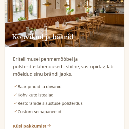
Kohvikud ja baarid
Eritellimusel pehmemööbel ja
polsterduslahendused - stiilne, vastupidav, läbi
mõeldud sinu brändi jaoks.
check
Baaripingid ja diivanid
check
Kohvikute istealad
check
Restoranide sisustuse polsterdus
check
Custom seinapaneelid
arrow_forward
Küsi pakkumist