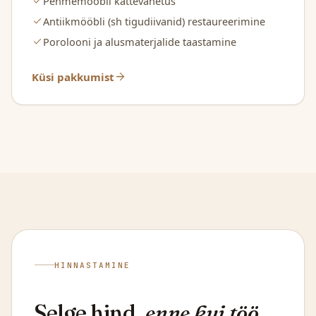
check
Pehmemööbli kattevahetus
check
Antiikmööbli (sh tigudiivanid) restaureerimine
check
Porolooni ja alusmaterjalide taastamine
arrow_forward
Küsi pakkumist
HINNASTAMINE
Selge hind,
enne kui töö