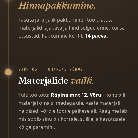
Hinnapakkumine.
Tasuta ja kirjalik pakkumine - töö ulatus,
materjalid, ajakava ja hind selged enne, kui sa
otsustad. Pakkumine kehtib
14 päeva
.
SAMM 03 · KOHAPEAL VÕRUS
Materjalide
valik.
Tule töökotta
Räpina mnt 12, Võru
- kontrolli
materjal oma silmadega üle, vaata materjali
näidised, võrdle toone päikese all. Räägime läbi,
mis sobib sinu olukorrale, stiilile ja kasutusele
kõige paremini.