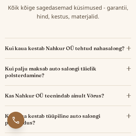
Kõik kõige sagedasemad küsimused - garantii,
hind, kestus, materjalid.
Kui kaua kestab Nahkur OÜ tehtud nahasalong?
Kui palju maksab auto salongi täielik
polsterdamine?
Kas Nahkur OÜ teenindab ainult Võrus?
Kui kaua kestab tüüpiline auto salongi
call
polsterdus?