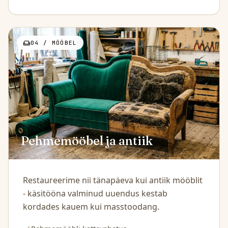
weekend
04 / MÖÖBEL
Pehmemööbel ja antiik
Restaureerime nii tänapäeva kui antiik mööblit
- käsitööna valminud uuendus kestab
kordades kauem kui masstoodang.