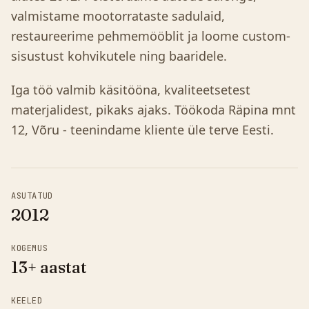
valmistame mootorrataste sadulaid,
restaureerime pehmemööblit ja loome custom-
sisustust kohvikutele ning baaridele.
Iga töö valmib käsitööna, kvaliteetsetest
materjalidest, pikaks ajaks. Töökoda Räpina mnt
12, Võru - teenindame kliente üle terve Eesti.
ASUTATUD
2012
KOGEMUS
13+ aastat
KEELED