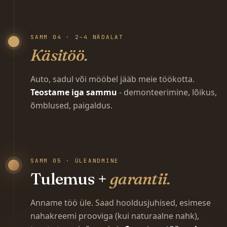
SAMM 04 · 2–4 NÄDALAT
Käsitöö.
Auto, sadul või mööbel jääb meie töökotta.
Teostame iga sammu
- demonteerimine, lõikus,
õmblused, paigaldus.
SAMM 05 · ÜLEANDMINE
Tulemus +
garantii.
Anname töö üle. Saad hooldusjuhised, esimese
nahakreemi prooviga (kui naturaalne nahk),