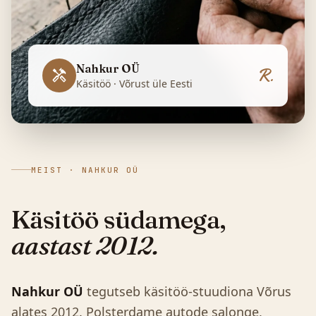
Nahkur OÜ
R.
handyman
Käsitöö · Võrust üle Eesti
MEIST · NAHKUR OÜ
Käsitöö südamega,
aastast 2012.
Nahkur OÜ
tegutseb käsitöö-stuudiona Võrus
alates 2012. Polsterdame autode salonge,