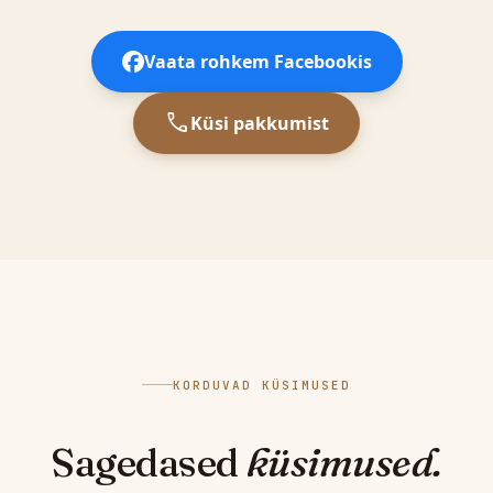
Vaata rohkem Facebookis
call
Küsi pakkumist
KORDUVAD KÜSIMUSED
Sagedased
küsimused.