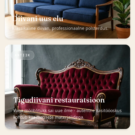
Diivani uus elu
Klassikaline diivan, professionaalne polsterdus.
ANTIIK
Tigudiivani restauratsioon
Vana mööblitükk sai uue ilme - autentne käsitööoskus
kohtub kaasaegsete materjalidega.