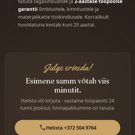
tasuta tagasinõuande ja
2-aastase tööpoolse
garantii
õmblustele, kinnitustele ja
materjalikatte töökindlusele. Korralikult
hooldatuna kestab kuni 20 aastat.
Julge erineda!
Esimene samm võtab viis
minutit.
Helista või kirjuta - vastame tööpäeviti 24
tunni jooksul, hinnapakkumine on tasuta.
call
Helista +372 504 9764