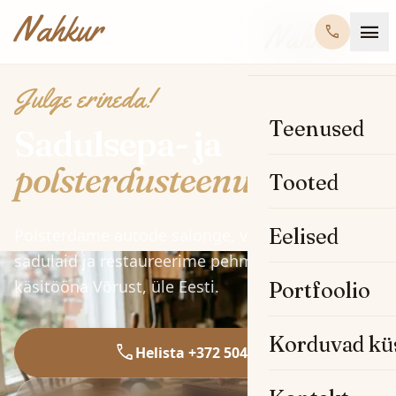
Hüppa sisu juurde
Nahkur
menu
Nahkur
call
Julge erineda!
Teenused
Sadulsepa- ja
polsterdusteenus.
Tooted
Eelised
Polsterdame autode salonge, valmistame moto
sadulaid ja restaureerime pehmemööblit -
käsitööna Võrust, üle Eesti.
Portfoolio
Korduvad kü
call
Helista +372 504 9764