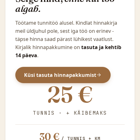
algab.
Töötame tunnitöö alusel. Kindlat hinnakirja
meil üldjuhul pole, sest iga töö on erinev -
täpse hinna saad pärast lühikest vaatlust.
Kirjalik hinnapakkumine on
tasuta ja kehtib
14 päeva
.
Küsi tasuta hinnapakkumist
arrow_forward
25 €
TUNNIS · + KÄIBEMAKS
30 €
/ TUNNIS + KM