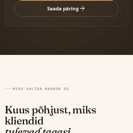
arrow_forward
Saada päring
MIKS VALIDA NAHKUR OÜ
Kuus põhjust, miks
kliendid
tulevad tagasi.