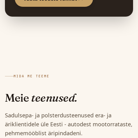
MIDA ME TEEME
Meie
teenused.
Sadulsepa- ja polsterdusteenused era- ja
äriklientidele üle Eesti - autodest mootorrataste,
pehmemööblist äripindadeni.